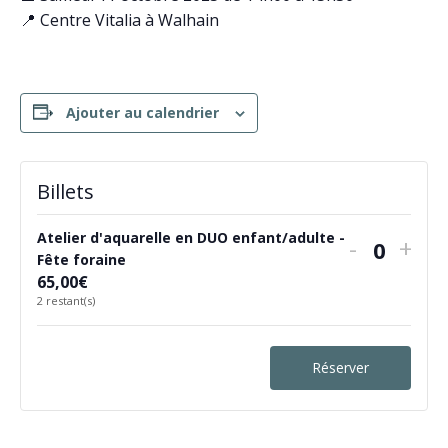
📍 Centre Vitalia à Walhain
Ajouter au calendrier
Billets
Atelier d'aquarelle en DUO enfant/adulte -
Diminue
Aug
-
+
Quanti
Fête foraine
la
la
65,00
€
2
restant(s)
quantité
quan
de
de
Réserver Billets
billets
bille
pour
pou
Atelier
Atel