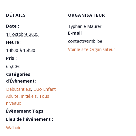
d'aquarel
d'aq
DÉTAILS
ORGANISATEUR
en
en
Date :
Typhanie Maurer
DUO
DU
E-mail
11 octobre 2025
enfant/a
enfa
contact@timbi.be
Heure :
-
-
Voir le site Organisateur
14h00 à 15h30
Fête
Fête
Prix :
65,00€
foraine
fora
Catégories
d’Évènement:
Débutant.e.s
,
Duo Enfant
Adulte
,
Initié.e.s
,
Tous
niveaux
Évènement Tags:
Walhain