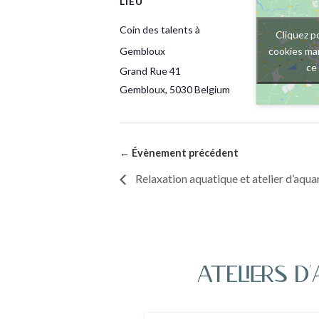
LIEU
Coin des talents à
Cliquez p
cookies mar
Gembloux
ce
Grand Rue 41
Gembloux
,
5030
Belgium
Relaxation aquatique et atelier d’aqua
ateliers d