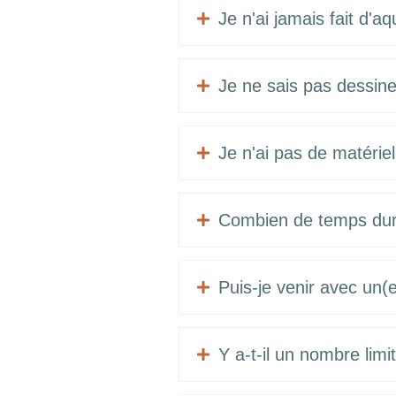
Je n'ai jamais fait d'aq

Je ne sais pas dessine

Je n'ai pas de matérie

Combien de temps dure 

Puis-je venir avec un(

Y a-t-il un nombre limit
