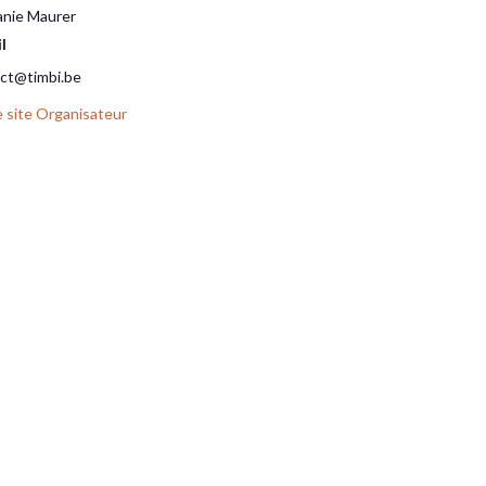
nie Maurer
l
ct@timbi.be
le site Organisateur