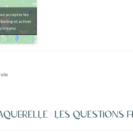
our accepter les
keting et activer
 contenu
relle
’aquerelLe : Les questions