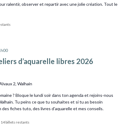
ur ralentir, observer et repartir avec une jolie création. Tout le
restants
1h00
iers d’aquarelle libres 2026
'Alvaux 2, Walhain
aine ? Bloque le lundi soir dans ton agenda et rejoins-nous
 Walhain. Tu peins ce que tu souhaites et si tu as besoin
on des fiches tuto, des livres d'aquarelle et mes conseils.
14 billets restants