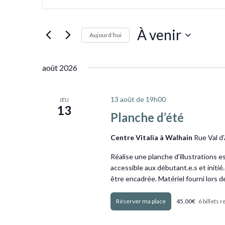
mot-
navigation
clé.
de
À venir
vues
Rechercher
Aujourd’hui
Évènements
Évènements
Sélectionnez
par
une
août 2026
mot-
date.
clé.
13 août de 19h00
JEU
13
Planche d’été
Centre Vitalia à Walhain
Rue Val d
Réalise une planche d'illustrations esti
accessible aux débutant.e.s et initié.e
être encadrée. Matériel fourni lors de 
Obtenir Billets
45,00€
6 billets 