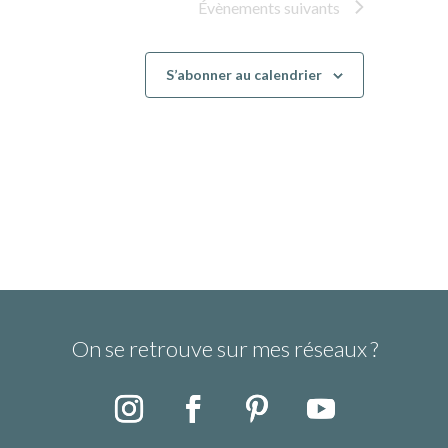
Évènements
suivants
S’abonner au calendrier
On se retrouve sur mes réseaux ?