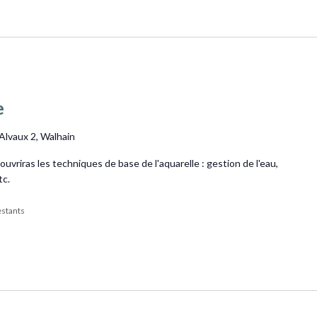
e
'Alvaux 2, Walhain
écouvriras les techniques de base de l'aquarelle : gestion de l'eau,
tc.
restants