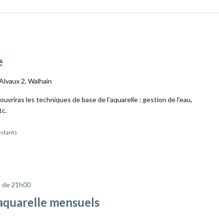
e
'Alvaux 2, Walhain
écouvriras les techniques de base de l'aquarelle : gestion de l'eau,
tc.
restants
 de 21h00
’aquarelle mensuels