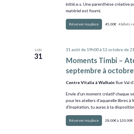
initié.e.s. Une parenthèse créative po
matériel est fourni.
Obtenir Billets
45,00€
4 billets 
31 août de 19h00
à
12 octobre de 2
LUN
31
Moments Timbi – Atel
septembre à octobre
Centre Vitalia à Walhain
Rue Val d
Envie d'un moment créatif chaque sem
pour les ateliers d'aquarelle libres à
d'inspiration, tu auras à ta dispositi
Obtenir Billets
28,00€ à 120,00€