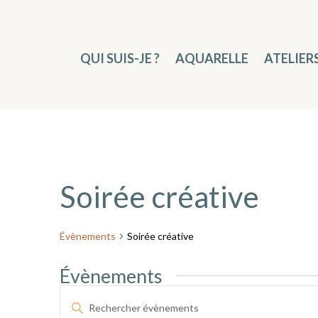
QUI SUIS-JE ?
AQUARELLE
ATELIER
Soirée créative
Évènements
Soirée créative
Évènements
Recherche
Saisir
et